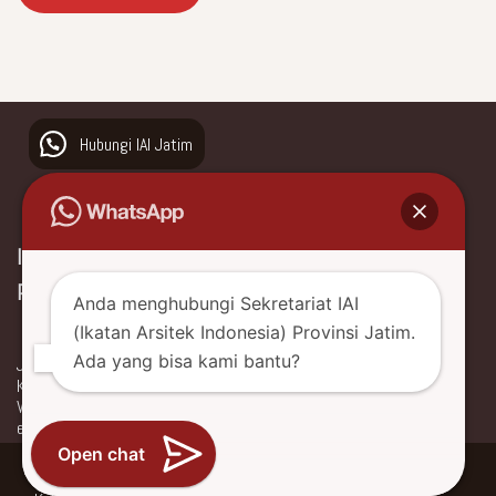
Hubungi IAI Jatim
Ikatan Arsitek Indonesia
Provinsi Jawa Timur
Anda menghubungi Sekretariat IAI
(Ikatan Arsitek Indonesia) Provinsi Jatim.
Ada yang bisa kami bantu?
Jl. Ngagel Jaya Utara No. 66
Kota Surabaya, Jawa Timur, Indonesia
WhatsApp +62 877 0477 3088
email: iaijatim.sekret@gmail.com
Open chat
Neve
| Powered by
WordPress