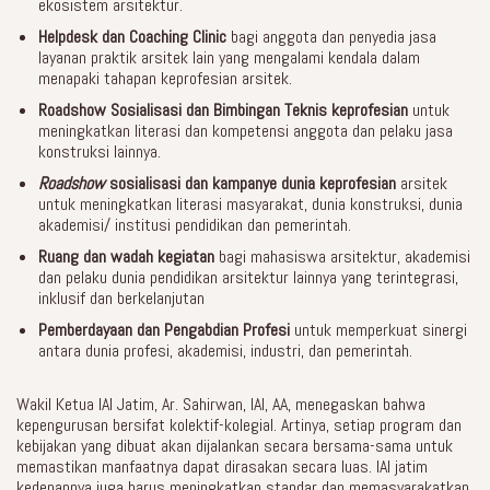
ekosistem arsitektur.
Helpdesk dan Coaching Clinic
bagi anggota dan penyedia jasa
layanan praktik arsitek lain yang mengalami kendala dalam
menapaki tahapan keprofesian arsitek.
Roadshow Sosialisasi dan Bimbingan Teknis
keprofesian
untuk
meningkatkan literasi dan kompetensi anggota dan pelaku jasa
konstruksi lainnya.
Roadshow
sosialisasi dan kampanye dunia keprofesian
arsitek
untuk meningkatkan literasi masyarakat, dunia konstruksi, dunia
akademisi/ institusi pendidikan dan pemerintah.
Ruang dan wadah
kegiatan
bagi mahasiswa arsitektur, akademisi
dan pelaku dunia pendidikan arsitektur lainnya yang terintegrasi,
inklusif dan berkelanjutan
Pemberdayaan dan Pengabdian Profesi
untuk memperkuat sinergi
antara dunia profesi, akademisi, industri, dan pemerintah.
Wakil Ketua IAI Jatim, Ar. Sahirwan, IAI, AA, menegaskan bahwa
kepengurusan bersifat kolektif-kolegial. Artinya, setiap program dan
kebijakan yang dibuat akan dijalankan secara bersama-sama untuk
memastikan manfaatnya dapat dirasakan secara luas. IAI jatim
kedepannya juga harus meningkatkan standar dan memasyarakatkan