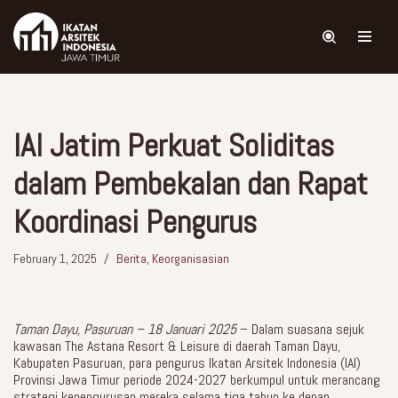
Skip
to
content
IAI Jatim Perkuat Soliditas
dalam Pembekalan dan Rapat
Koordinasi Pengurus
February 1, 2025
Berita
,
Keorganisasian
Taman Dayu, Pasuruan – 18 Januari 2025
– Dalam suasana sejuk
kawasan The Astana Resort & Leisure di daerah Taman Dayu,
Kabupaten Pasuruan, para pengurus Ikatan Arsitek Indonesia (IAI)
Provinsi Jawa Timur periode 2024-2027 berkumpul untuk merancang
strategi kepengurusan mereka selama tiga tahun ke depan.