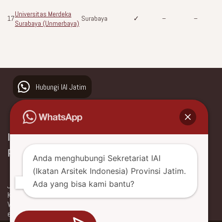
Universitas Merdeka
17
Surabaya
✓
–
–
Surabaya (Unmerbaya)
Hubungi IAI Jatim
Ikatan Arsitek Indonesia
Provinsi Jawa Timur
Anda menghubungi Sekretariat IAI
(Ikatan Arsitek Indonesia) Provinsi Jatim.
Ada yang bisa kami bantu?
Jl. Ngagel Jaya Utara No. 66
Kota Surabaya, Jawa Timur, Indonesia
WhatsApp +62 877 0477 3088
email: iaijatim.sekret@gmail.com