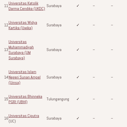
Universitas Katolik
11
Surabaya
✓
–
–
Darma Cendika (UKDC)
Universitas Widya
12
Surabaya
✓
–
–
Kartika (Uwika)
Universitas
Muhammadiyah
13
Surabaya
✓
–
–
Surabaya (UM
Surabaya)
Universitas Islam
14
Negeri Sunan Ampel
Surabaya
✓
–
–
(Uinsa)
Universitas Bhinneka
15
Tulungangung
✓
–
–
PGRI (UBHI)
Universitas Ciputra
16
Surabaya
✓
–
–
(UC)