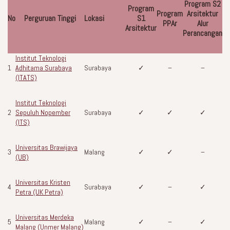
Program S2
Program
Program
Arsitektur
No
Perguruan Tinggi
Lokasi
S1
PPAr
Alur
Arsitektur
Perancangan
Institut Teknologi
1
Adhitama Surabaya
Surabaya
✓
–
–
(ITATS)
Institut Teknologi
2
Sepuluh Nopember
Surabaya
✓
✓
✓
(ITS)
Universitas Brawijaya
3
Malang
✓
✓
–
(UB)
Universitas Kristen
4
Surabaya
✓
–
✓
Petra (UK Petra)
Universitas Merdeka
5
Malang
✓
–
✓
Malang (Unmer Malang)