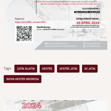
Tags:
100% IAIJATIM
ARSITEK
ARSITEK JATIM
IAI JATIM
IKATAN ARSITEK INDONESIA