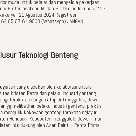
erior muda untuk belajar dan mengelola pekerjaan
 Profesional dari IAI dan HDII Kelas Inkubasi : 20-
kakarya : 21 Agustus 2024 Registrasi
 : +62 85 67 61 9003 (WhatsApp) JANGAN
lusur Teknologi Genteng
egiatan yang diadakan oleh kolaborasi antara
rsitas Kristen Petra dan pelaku industri genteng
ogi terakota naungan atap di Trenggalek, Jawa
n yg melibatkan pelaku industri genteng, praktisi
a mengulik kekayaan genteng terakota nglayur
atan Handuari, Kabupaten Trenggalek, Jawa Timur
giatan ini didukung oleh Avian Paint – Penta Prima –