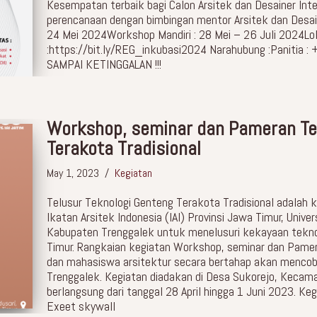
Kesempatan terbaik bagi Calon Arsitek dan Desainer Int
perencanaan dengan bimbingan mentor Arsitek dan Desainer
24 Mei 2024Workshop Mandiri : 28 Mei – 26 Juli 2024Lo
:https://bit.ly/REG_inkubasi2024 Narahubung :Panitia
SAMPAI KETINGGALAN !!!
Workshop, seminar dan Pameran Te
Terakota Tradisional
May 1, 2023
Kegiatan
Telusur Teknologi Genteng Terakota Tradisional adalah k
Ikatan Arsitek Indonesia (IAI) Provinsi Jawa Timur, Unive
Kabupaten Trenggalek untuk menelusuri kekayaan teknol
Timur. Rangkaian kegiatan Workshop, seminar dan Pamera
dan mahasiswa arsitektur secara bertahap akan mencob
Trenggalek. Kegiatan diadakan di Desa Sukorejo, Kecam
berlangsung dari tanggal 28 April hingga 1 Juni 2023. Ke
Exeet skywall