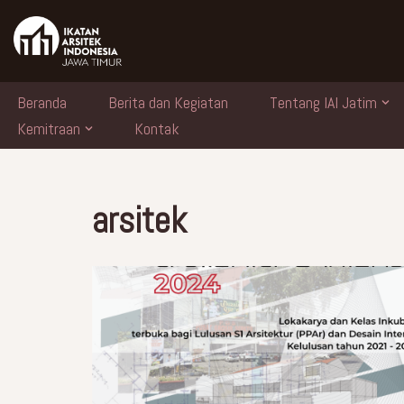
Skip
to
content
Beranda
Berita dan Kegiatan
Tentang IAI Jatim
Kemitraan
Kontak
arsitek