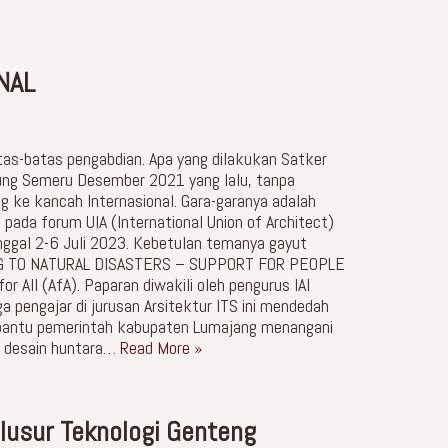
NAL
s-batas pengabdian. Apa yang dilakukan Satker
nung Semeru Desember 2021 yang lalu, tanpa
ng ke kancah Internasional. Gara-garanya adalah
ada forum UIA (International Union of Architect)
ggal 2-6 Juli 2023. Kebetulan temanya gayut
ING TO NATURAL DISASTERS – SUPPORT FOR PEOPLE
or All (AfA). Paparan diwakili oleh pengurus IAI
uga pengajar di jurusan Arsitektur ITS ini mendedah
embantu pemerintah kabupaten Lumajang menangani
ak desain huntara…
Read More »
lusur Teknologi Genteng