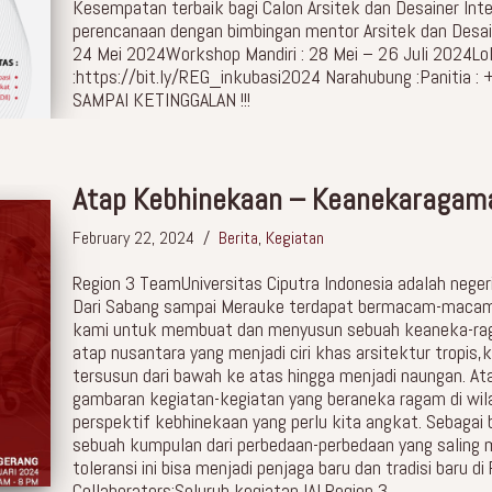
Kesempatan terbaik bagi Calon Arsitek dan Desainer Int
perencanaan dengan bimbingan mentor Arsitek dan Desainer
24 Mei 2024Workshop Mandiri : 28 Mei – 26 Juli 2024Lo
:https://bit.ly/REG_inkubasi2024 Narahubung :Panitia
SAMPAI KETINGGALAN !!!
Atap Kebhinekaan – Keanekaragam
February 22, 2024
Berita
,
Kegiatan
Region 3 TeamUniversitas Ciputra Indonesia adalah nege
Dari Sabang sampai Merauke terdapat bermacam-macam bud
kami untuk membuat dan menyusun sebuah keaneka-ragam
atap nusantara yang menjadi ciri khas arsitektur tropi
tersusun dari bawah ke atas hingga menjadi naungan. A
gambaran kegiatan-kegiatan yang beraneka ragam di wilay
perspektif kebhinekaan yang perlu kita angkat. Sebagai b
sebuah kumpulan dari perbedaan-perbedaan yang saling 
toleransi ini bisa menjadi penjaga baru dan tradisi baru d
Collaborators:Seluruh kegiatan IAI Region 3