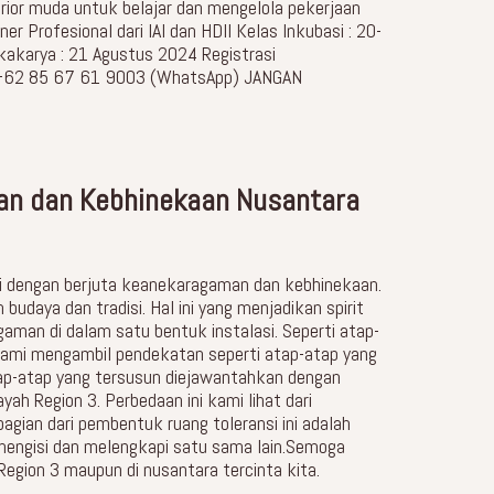
erior muda untuk belajar dan mengelola pekerjaan
 Profesional dari IAI dan HDII Kelas Inkubasi : 20-
kakarya : 21 Agustus 2024 Registrasi
 : +62 85 67 61 9003 (WhatsApp) JANGAN
an dan Kebhinekaan Nusantara
ri dengan berjuta keanekaragaman dan kebhinekaan.
aya dan tradisi. Hal ini yang menjadikan spirit
an di dalam satu bentuk instalasi. Seperti atap-
s,kami mengambil pendekatan seperti atap-atap yang
tap-atap yang tersusun diejawantahkan dengan
ah Region 3. Perbedaan ini kami lihat dari
agian dari pembentuk ruang toleransi ini adalah
mengisi dan melengkapi satu sama lain.Semoga
i Region 3 maupun di nusantara tercinta kita.