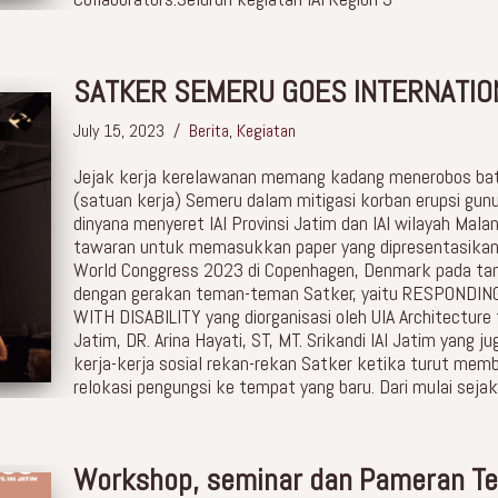
SATKER SEMERU GOES INTERNATIO
July 15, 2023
Berita
,
Kegiatan
Jejak kerja kerelawanan memang kadang menerobos bata
(satuan kerja) Semeru dalam mitigasi korban erupsi gu
dinyana menyeret IAI Provinsi Jatim dan IAI wilayah Mala
tawaran untuk memasukkan paper yang dipresentasikan p
World Conggress 2023 di Copenhagen, Denmark pada tan
dengan gerakan teman-teman Satker, yaitu RESPOND
WITH DISABILITY yang diorganisasi oleh UIA Architecture f
Jatim, DR. Arina Hayati, ST, MT. Srikandi IAI Jatim yang j
kerja-kerja sosial rekan-rekan Satker ketika turut m
relokasi pengungsi ke tempat yang baru. Dari mulai sej
Workshop, seminar dan Pameran Te