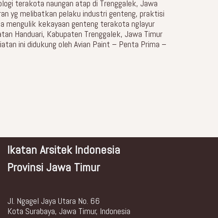
ogi terakota naungan atap di Trenggalek, Jawa
n yg melibatkan pelaku industri genteng, praktisi
a mengulik kekayaan genteng terakota nglayur
atan Handuari, Kabupaten Trenggalek, Jawa Timur
giatan ini didukung oleh Avian Paint – Penta Prima –
Ikatan Arsitek Indonesia
Provinsi Jawa Timur
Jl. Ngagel Jaya Utara No. 66
Kota Surabaya, Jawa Timur, Indonesia