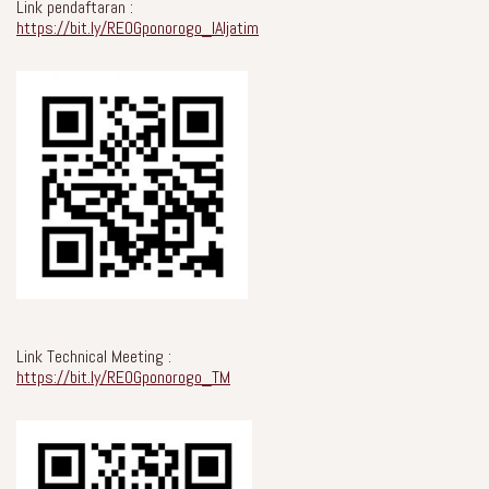
Link pendaftaran :
https://bit.ly/REOGponorogo_IAIjatim
Link Technical Meeting :
https://bit.ly/REOGponorogo_TM