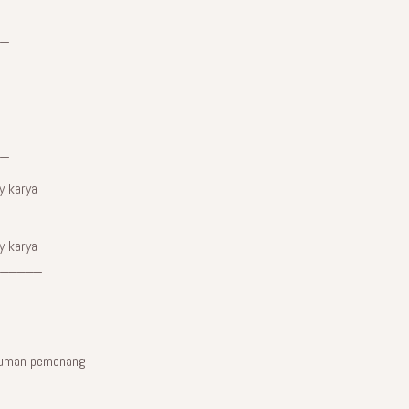
__
__
__
y karya
__
y karya
______
__
umuman pemenang