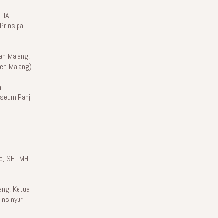
 IAI
Prinsipal
ah Malang,
ten Malang)
m
seum Panji
o, SH., MH.
ang, Ketua
Insinyur