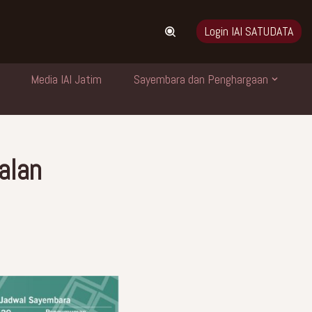
Login IAI SATUDATA
Media IAI Jatim
Sayembara dan Penghargaan
alan