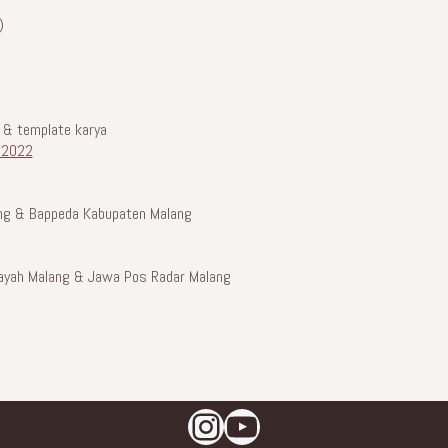
)
, & template karya
n2022
ng & Bappeda Kabupaten Malang
ilayah Malang & Jawa Pos Radar Malang