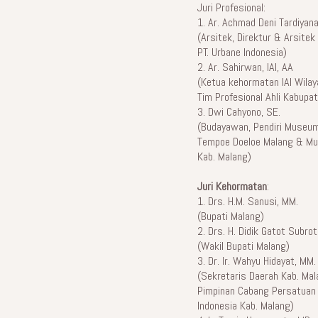
Juri Profesional:
1. Ar. Achmad Deni Tardiyana,
(Arsitek, Direktur & Arsitek 
PT. Urbane Indonesia)
2. Ar. Sahirwan, IAI, AA
(Ketua kehormatan IAI Wilay
Tim Profesional Ahli Kabupa
3. Dwi Cahyono, SE.
(Budayawan, Pendiri Museu
Tempoe Doeloe Malang & Mu
Kab. Malang)
Juri Kehormatan
:
1. Drs. H.M. Sanusi, MM.
(Bupati Malang)
2. Drs. H. Didik Gatot Subrot
(Wakil Bupati Malang)
3. Dr. Ir. Wahyu Hidayat, MM.
(Sekretaris Daerah Kab. Mal
Pimpinan Cabang Persatuan 
Indonesia Kab. Malang)