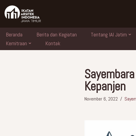
Skip
to
content
Beranda
Berita dan Kegiatan
Tentang IAI Jatim
Kemitraan
Kontak
Sayembara 
Kepanjen
November 6, 2022
Sayem