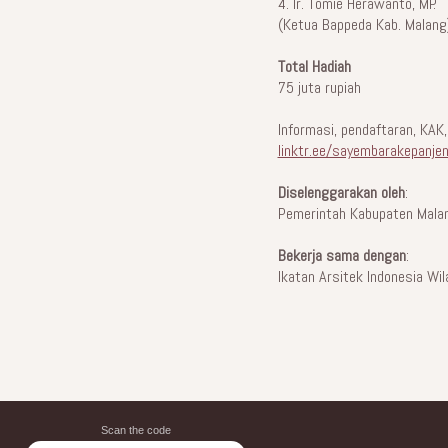
4. Ir. Tomie Herawanto, MP.
(Ketua Bappeda Kab. Malang
Total Hadiah
75 juta rupiah
Informasi, pendaftaran, KAK
linktr.ee/sayembarakepanje
Diselenggarakan oleh
:
Pemerintah Kabupaten Mala
Bekerja sama dengan
:
Ikatan Arsitek Indonesia W
Scan the code