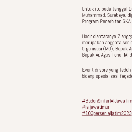
Untuk itu pada tanggal 
Muhammad, Surabaya, dige
Program Penerbitan SKA 1
Hadir diantaranya 7 angg
merupakan anggota senior
Organisasi (MO), Bapak Ar.
Bapak Ar. Agus Toha, IAI dl
Event di sore yang teduh
bidang spesialisasi façade
.
.
.
#BadanSinfarIAIJawaTim
#iaijawatimur
#100perseniaijatim2023