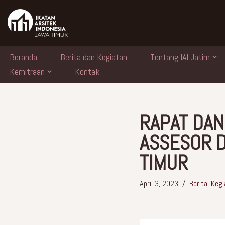
Skip
to
content
Beranda
Berita dan Kegiatan
Tentang IAI Jatim
Kemitraan
Kontak
RAPAT DAN
ASSESOR D
TIMUR
April 3, 2023
Berita
,
Kegi