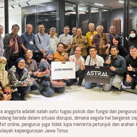
a anggota adalah salah satu tugas pokok dan fungsi dari pengurus
 sedang berada dalam situasi disrupsi, dimana segala hal bergerak 
sifat online, pengurus juga tidak lupa meminta petunjuk dan arahan
 wilayah kepengurusan Jawa Timur.