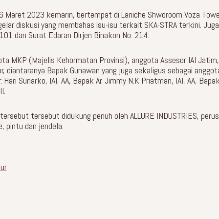
16 Maret 2023 kemarin, bertempat di Laniche Shworoom Voza Tower
lar diskusi yang membahas isu-isu terkait SKA-STRA terkini. Juga k
01 dan Surat Edaran Dirjen Binakon No. 214.
ota MKP (Majelis Kehormatan Provinsi), anggota Assesor IAI Jatim
, diantaranya Bapak Gunawan yang juga sekaligus sebagai anggota
 Hari Sunarko, IAI, AA, Bapak Ar. Jimmy N.K Priatman, IAI, AA, Bapak
l.
 tersebut tersebut didukung penuh oleh ALLURE INDUSTRIES, perus
, pintu dan jendela.
ur