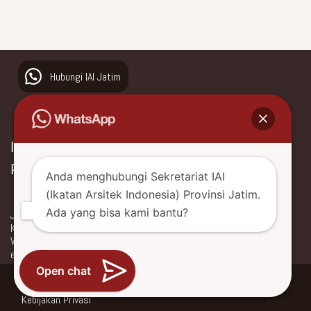
Hubungi IAI Jatim
Ikatan Arsitek Indonesia
Provinsi Jawa Timur
Anda menghubungi Sekretariat IAI
(Ikatan Arsitek Indonesia) Provinsi Jatim.
Ada yang bisa kami bantu?
Jl. Ngagel Jaya Utara No. 66
Kota Surabaya, Jawa Timur, Indonesia
WhatsApp +62 877 0477 3088
email: iaijatim.sekret@gmail.com
Open chat
Neve
| Powered by
WordPress
Kebijakan Privasi