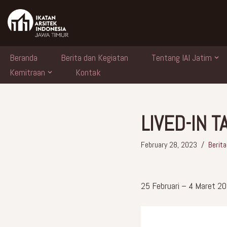
Skip
to
content
Beranda
Berita dan Kegiatan
Tentang IAI Jatim
Kemitraan
Kontak
LIVED-IN 
February 28, 2023
Berita
25 Februari – 4 Maret 2