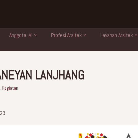
Anggota IAI
Profesi Arsitek
Layanan Arsitek
TANEYAN LANJHANG
,
Kegiatan
023