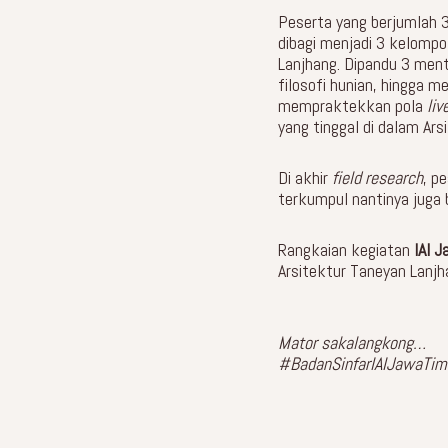
Peserta yang berjumlah 3
dibagi menjadi 3 kelomp
Lanjhang. Dipandu 3 men
filosofi hunian, hingga 
mempraktekkan pola
liv
yang tinggal di dalam Ar
Di akhir
field research
, p
terkumpul nantinya juga
Rangkaian kegiatan
IAI 
Arsitektur Taneyan Lanjh
Mator sakalangkong…
#BadanSinfarIAIJawaTim