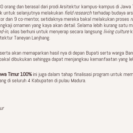
0 orang dan berasal dari prodi Arsitektur kampus-kampus di Jawa 
ok untuk selanjutnya melakukan
field research
terhadap budaya ars
tor dan 9 co-mentor, setidaknya mereka bakal melakukan proses
r
mengkaji ornamen yang kaya akan detail. Selama lebih kurang satu m
ed-in
, alias berhuni untuk menyerap secara langsung
living culture
k
sitektur Taneyan Lanjhang.
eserta akan memaparkan hasil nya di depan Bupati serta warga Ban
 bakal dibukukan sehingga dapat menjangkau kemanfaatan yang leb
Jawa Timur 100%
ini juga dalam tahap finalisasi program untuk mem
ang di seluruh 4 Kabupaten di pulau Madura.
ur